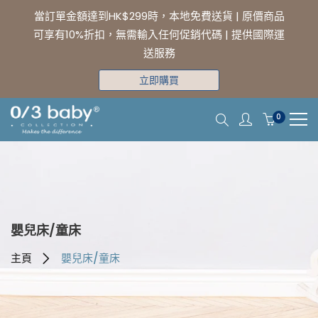
當訂單金額達到HK$299時，本地免費送貨 | 原價商品
可享有10%折扣，無需輸入任何促銷代碼 | 提供國際運
送服務
立即購買
0
嬰兒床/童床
主頁
嬰兒床/童床